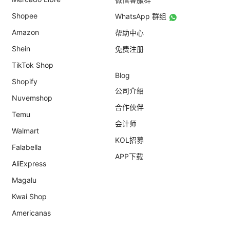
Shopee
WhatsApp 群组
Amazon
帮助中心
Shein
免费注册
TikTok Shop
Blog
Shopify
公司介绍
Nuvemshop
合作伙伴
Temu
会计师
Walmart
KOL招募
Falabella
APP下载
AliExpress
Magalu
Kwai Shop
Americanas