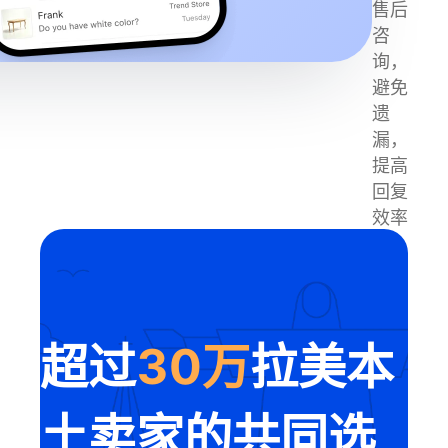
售后
咨
询，
避免
遗
漏，
提高
回复
效率
超过
30万
拉美本
土卖家的共同选