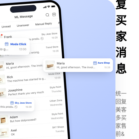
复
买
家
消
息
统一
回复
美客
多买
家售
前&