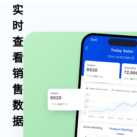
实
时
查
看
销
售
数
据