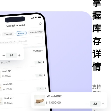
掌
握
库
存
详
情
支持
库存
查
询、