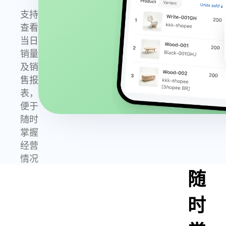
支持
查看
当日
销量
及销
售报
表，
便于
随时
掌握
经营
情况
随
时