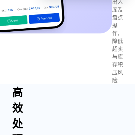
出入
库及
盘点
操
作，
降低
超卖
与库
存积
压风
险
高
效
处