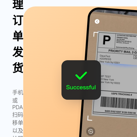
理
订
单
发
货
手机
或
PDA
扫码
移单
以及